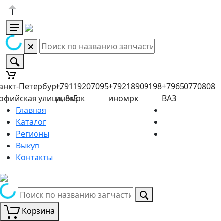
анкт-Петербург,
+79119207095
+79218909198
+79650770808
офийская улица, 8к5
иномрк
иномрк
ВАЗ
Главная
Каталог
Регионы
Выкуп
Контакты
Корзина