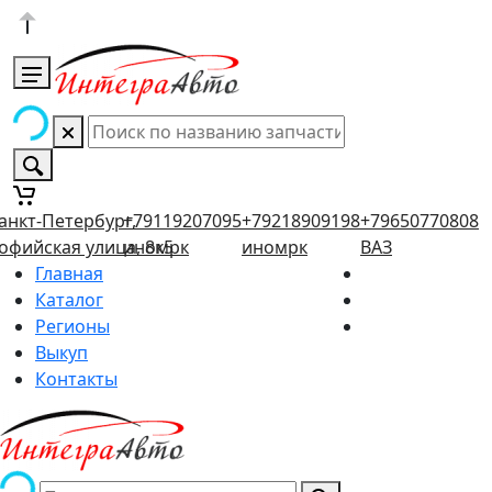
анкт-Петербург,
+79119207095
+79218909198
+79650770808
офийская улица, 8к5
иномрк
иномрк
ВАЗ
Главная
Каталог
Регионы
Выкуп
Контакты