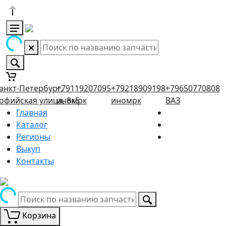
анкт-Петербург,
+79119207095
+79218909198
+79650770808
офийская улица, 8к5
иномрк
иномрк
ВАЗ
Главная
Каталог
Регионы
Выкуп
Контакты
Корзина