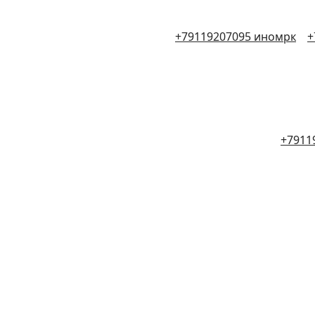
+79119207095 иномрк
+
+7911