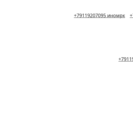
+79119207095 иномрк
+
+7911