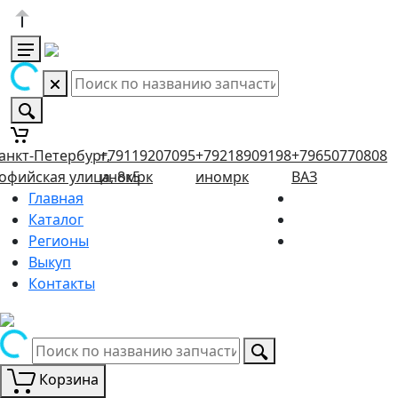
анкт-Петербург,
+79119207095
+79218909198
+79650770808
офийская улица, 8к5
иномрк
иномрк
ВАЗ
Главная
Каталог
Регионы
Выкуп
Контакты
Корзина