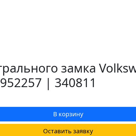
рального замка Volksw
952257 | 340811
В корзину
Оставить заявку