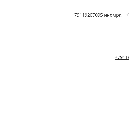
+79119207095 иномрк
+
+7911