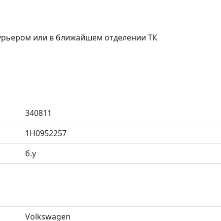
курьером или в ближайшем отделении ТК
340811
1H0952257
б.у
Volkswagen