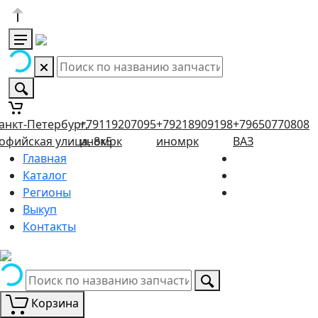
анкт-Петербург,
+79119207095
+79218909198
+79650770808
офийская улица, 8к5
иномрк
иномрк
ВАЗ
Главная
Каталог
Регионы
Выкуп
Контакты
Корзина