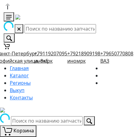
анкт-Петербург,
+79119207095
+79218909198
+79650770808
офийская улица, 8к5
иномрк
иномрк
ВАЗ
Главная
Каталог
Регионы
Выкуп
Контакты
Корзина