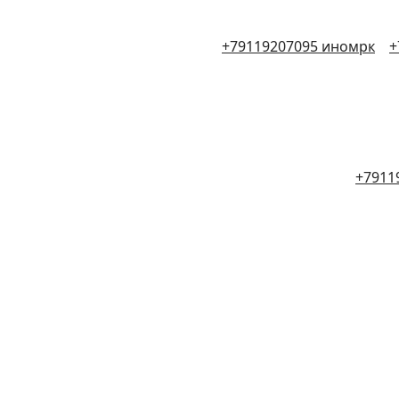
+79119207095 иномрк
+
+7911