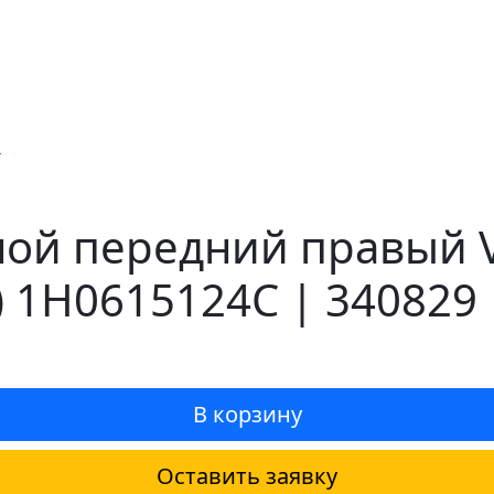
й
ой передний правый V
 1H0615124C | 340829
В корзину
Оставить заявку