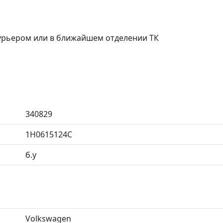
курьером или в ближайшем отделении ТК
340829
1H0615124C
б.у
Volkswagen