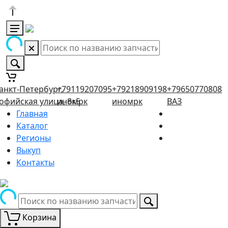
анкт-Петербург,
+79119207095
+79218909198
+79650770808
офийская улица, 8к5
иномрк
иномрк
ВАЗ
Главная
Каталог
Регионы
Выкуп
Контакты
Корзина