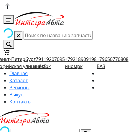
анкт-Петербург,
+79119207095
+79218909198
+79650770808
офийская улица, 8к5
иномрк
иномрк
ВАЗ
Главная
Каталог
Регионы
Выкуп
Контакты