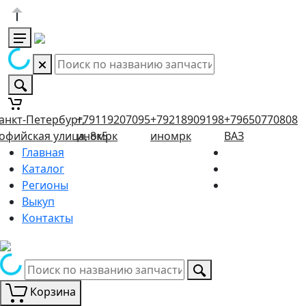
анкт-Петербург,
+79119207095
+79218909198
+79650770808
офийская улица, 8к5
иномрк
иномрк
ВАЗ
Главная
Каталог
Регионы
Выкуп
Контакты
Корзина