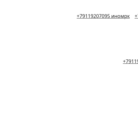
+79119207095 иномрк
+
+7911