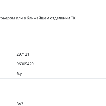
курьером или в ближайшем отделении ТК
297121
96305420
б.у
ЗАЗ