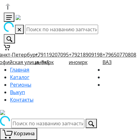
анкт-Петербург,
+79119207095
+79218909198
+79650770808
офийская улица, 8к5
иномрк
иномрк
ВАЗ
Главная
Каталог
Регионы
Выкуп
Контакты
Корзина