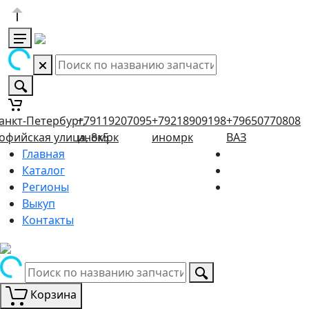
анкт-Петербург,
+79119207095
+79218909198
+79650770808
офийская улица, 8к5
иномрк
иномрк
ВАЗ
Главная
Каталог
Регионы
Выкуп
Контакты
Корзина