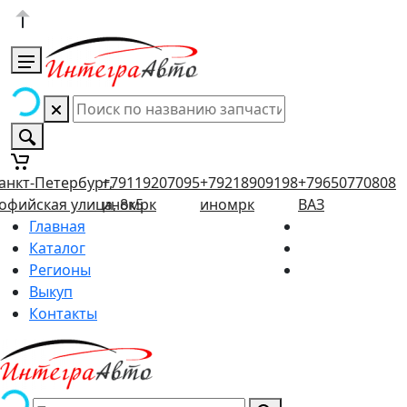
анкт-Петербург,
+79119207095
+79218909198
+79650770808
офийская улица, 8к5
иномрк
иномрк
ВАЗ
Главная
Каталог
Регионы
Выкуп
Контакты