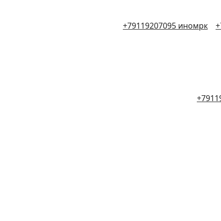
+79119207095 иномрк
+
+7911