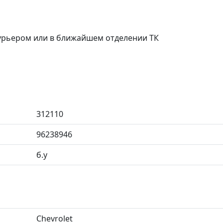
курьером или в ближайшем отделении ТК
312110
96238946
б.у
Chevrolet