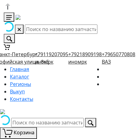
анкт-Петербург,
+79119207095
+79218909198
+79650770808
офийская улица, 8к5
иномрк
иномрк
ВАЗ
Главная
Каталог
Регионы
Выкуп
Контакты
Корзина