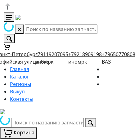
анкт-Петербург,
+79119207095
+79218909198
+79650770808
офийская улица, 8к5
иномрк
иномрк
ВАЗ
Главная
Каталог
Регионы
Выкуп
Контакты
Корзина