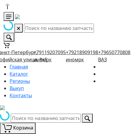
анкт-Петербург,
+79119207095
+79218909198
+79650770808
офийская улица, 8к5
иномрк
иномрк
ВАЗ
Главная
Каталог
Регионы
Выкуп
Контакты
Корзина