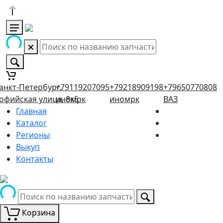
анкт-Петербург,
+79119207095
+79218909198
+79650770808
офийская улица, 8к5
иномрк
иномрк
ВАЗ
Главная
Каталог
Регионы
Выкуп
Контакты
Корзина