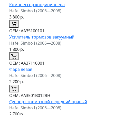
Компрессор кондиционера
Hafei Simbo I (2006—2008)
3 800
р.
ОЕМ:
AA35100101
Усилитель тормозов вакуумный
Hafei Simbo I (2006—2008)
1 800
р.
ОЕМ:
AA37110001
Фара левая
Hafei Simbo I (2006—2008)
2 200
р.
ОЕМ:
AA3501B012RH
Суппорт тормозной передний правый
Hafei Simbo I (2006—2008)
2 700
р.