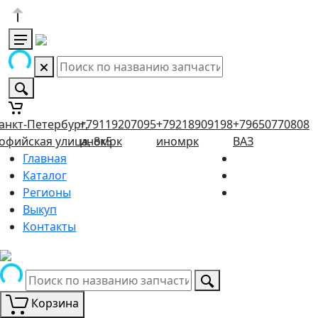
анкт-Петербург,
+79119207095
+79218909198
+79650770808
офийская улица, 8к5
иномрк
иномрк
ВАЗ
Главная
Каталог
Регионы
Выкуп
Контакты
Корзина