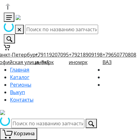
анкт-Петербург,
+79119207095
+79218909198
+79650770808
офийская улица, 8к5
иномрк
иномрк
ВАЗ
Главная
Каталог
Регионы
Выкуп
Контакты
Корзина