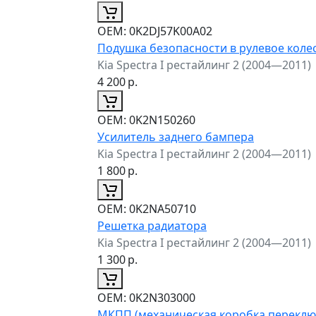
ОЕМ:
0K2DJ57K00A02
Подушка безопасности в рулевое коле
Kia Spectra I рестайлинг 2 (2004—2011)
4 200
р.
ОЕМ:
0K2N150260
Усилитель заднего бампера
Kia Spectra I рестайлинг 2 (2004—2011)
1 800
р.
ОЕМ:
0K2NA50710
Решетка радиатора
Kia Spectra I рестайлинг 2 (2004—2011)
1 300
р.
ОЕМ:
0K2N303000
МКПП (механическая коробка переклю