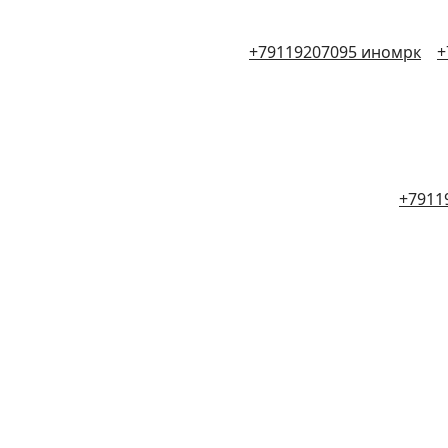
+79119207095 иномрк
+
+7911