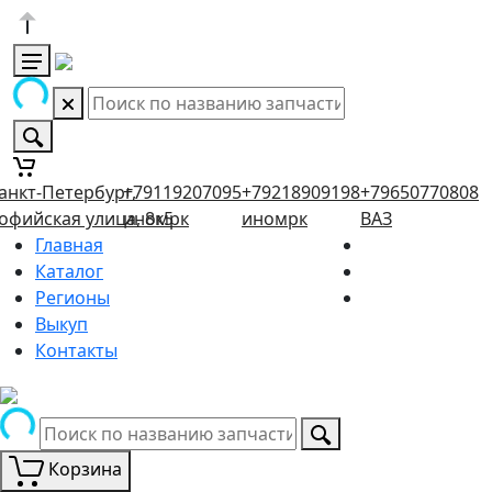
анкт-Петербург,
+79119207095
+79218909198
+79650770808
офийская улица, 8к5
иномрк
иномрк
ВАЗ
Главная
Каталог
Регионы
Выкуп
Контакты
Корзина