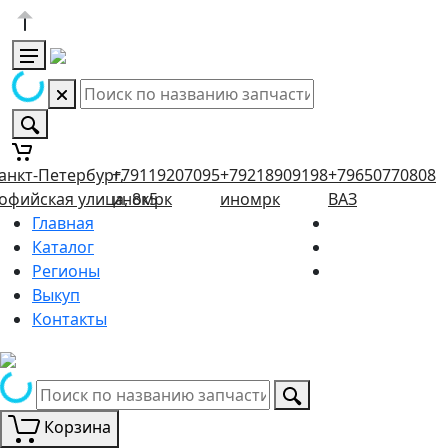
анкт-Петербург,
+79119207095
+79218909198
+79650770808
офийская улица, 8к5
иномрк
иномрк
ВАЗ
Главная
Каталог
Регионы
Выкуп
Контакты
Корзина